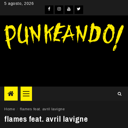
Skip
5 agosto, 2026
to
Facebook
Instagram
YouTube
Twitter
content
Primary
Menu
Home
flames feat. avril lavigne
flames feat. avril lavigne