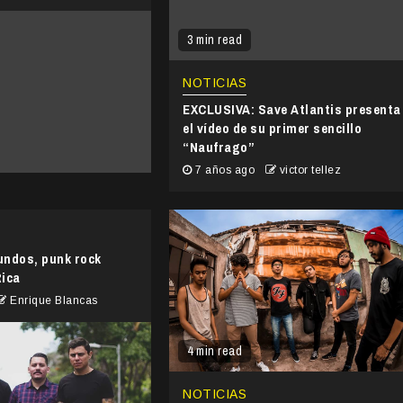
3 min read
NOTICIAS
EXCLUSIVA: Save Atlantis presenta
el vídeo de su primer sencillo
“Naufrago”
7 años ago
victor tellez
undos, punk rock
Rica
Enrique Blancas
4 min read
NOTICIAS