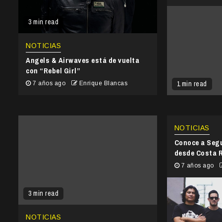
3 min read
NOTICIAS
Angels & Airwaves está de vuelta
con “Rebel Girl”
1 min read
7 años ago
Enrique Blancas
NOTICIAS
Conoce a Seg
desde Costa 
7 años ago
3 min read
NOTICIAS