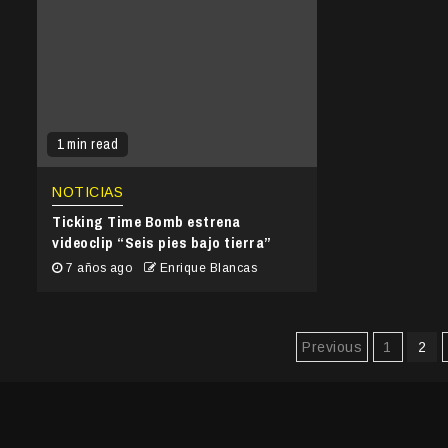
1 min read
NOTICIAS
Ticking Time Bomb estrena
videoclip “Seis pies bajo tierra”
7 años ago
Enrique Blancas
Paginación
Previous
1
2
de
entradas