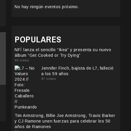
No hay ningún eventos próximo.
POPULARES
NFÏ lanza el sencillo “Ikea” y presenta su nuevo
álbum “Get Cooked or Try Dying”
92 views
Jennifer Finch, bajista de L7, falleció
a los 59 años
87 views
Tim Armstrong, Billie Joe Armstrong, Travis Barker
y CJ Ramone unen fuerzas para celebrar los 50
años de Ramones