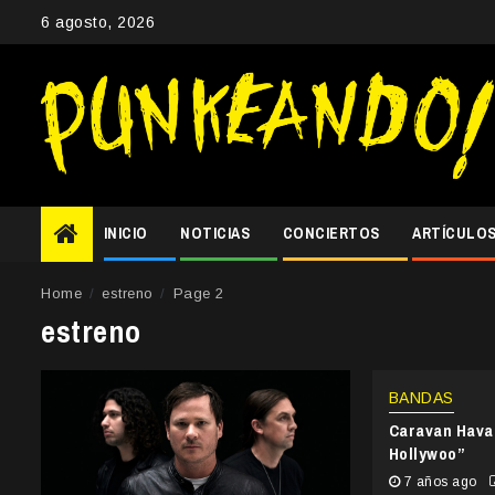
Skip
6 agosto, 2026
to
content
INICIO
NOTICIAS
CONCIERTOS
ARTÍCULO
Home
estreno
Page 2
estreno
BANDAS
Caravan Hava
Hollywoo”
7 años ago