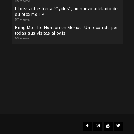
80 views
Florissant estrena “Cycles”, un nuevo adelanto de
su próximo EP
57 views
Bring Me The Horizon en México: Un recorrido por
todas sus visitas al país
53 views
Facebook
Instagra
YouTub
Twit