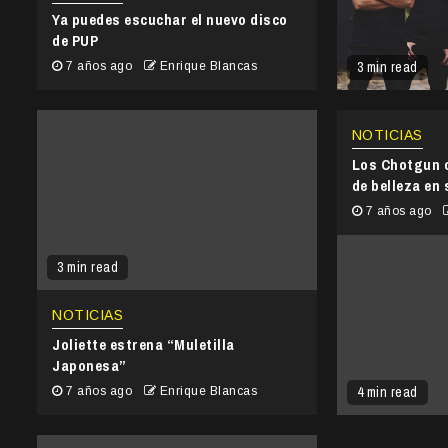
Ya puedes escuchar el nuevo disco
de PUP
3 min read
7 años ago
Enrique Blancas
NOTICIAS
Los Chotgun 
de belleza en
7 años ago
3 min read
NOTICIAS
Joliette estrena “Muletilla
Japonesa”
4 min read
7 años ago
Enrique Blancas