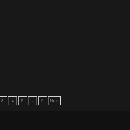
3
4
5
…
9
Next