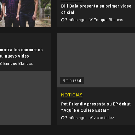
Bill Bala presenta su primer video
oficial
7 años ago
Enrique Blancas
contra los concursos
 su nuevo video
Enrique Blancas
4 min read
NOTICIAS
Pet Friendly presenta su EP debut
“Aquí No Quiero Estar”
7 años ago
victor tellez