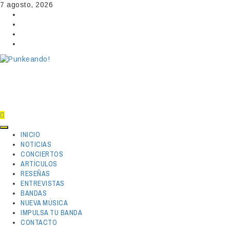
Skip
7 agosto, 2026
to
Facebook
content
Instagram
YouTube
Twitter
Primary
INICIO
Menu
NOTICIAS
CONCIERTOS
ARTÍCULOS
RESEÑAS
ENTREVISTAS
BANDAS
NUEVA MÚSICA
IMPULSA TU BANDA
CONTACTO