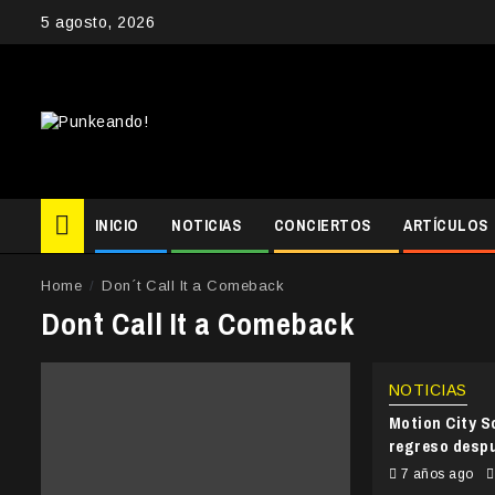
Skip
5 agosto, 2026
to
content
INICIO
NOTICIAS
CONCIERTOS
ARTÍCULOS
Home
Don´t Call It a Comeback
Don´t Call It a Comeback
NOTICIAS
Motion City S
regreso despu
7 años ago