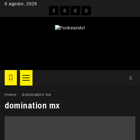
Skip
6 agosto, 2026
to
Facebook
Instagram
YouTube
Twitter
content
Primary
Menu
Home
domination mx
domination mx