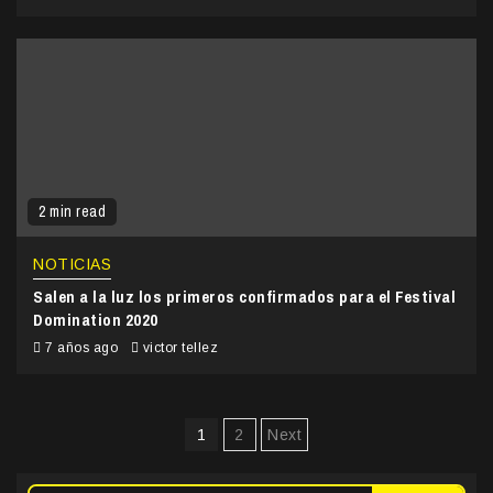
2 min read
NOTICIAS
Salen a la luz los primeros confirmados para el Festival
Domination 2020
7 años ago
victor tellez
Paginación
1
2
Next
de