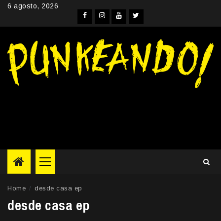
Skip
6 agosto, 2026
to
Facebook
Instagram
YouTube
Twitter
content
Primary
Menu
Home
desde casa ep
desde casa ep