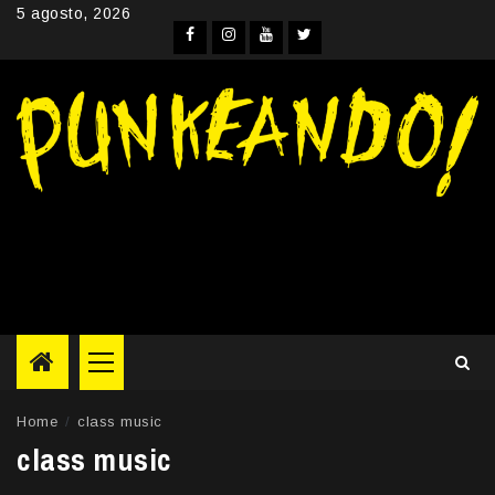
Skip
5 agosto, 2026
to
Facebook
Instagram
YouTube
Twitter
content
Primary
Menu
Home
class music
class music