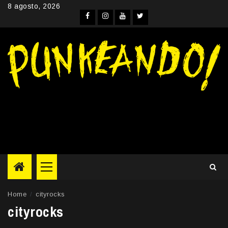
Skip
8 agosto, 2026
to
Facebook
Instagram
YouTube
Twitter
content
Primary
Menu
Home
cityrocks
cityrocks