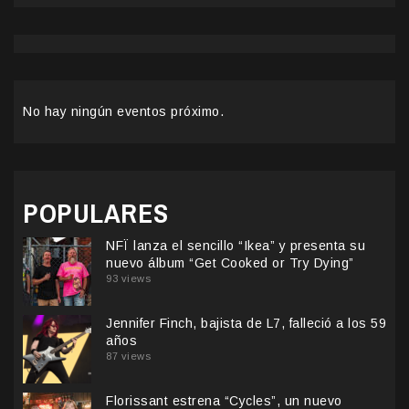
No hay ningún eventos próximo.
POPULARES
NFÏ lanza el sencillo “Ikea” y presenta su
nuevo álbum “Get Cooked or Try Dying”
93 views
Jennifer Finch, bajista de L7, falleció a los 59
años
87 views
Florissant estrena “Cycles”, un nuevo