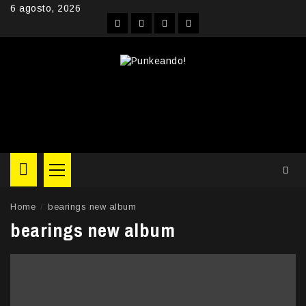
Skip
6 agosto, 2026
to
Facebook
Instagram
YouTube
Twitter
content
Primary
Menu
Home
bearings new album
bearings new album