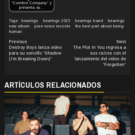
“Comfort Company” y
presenta su…
bearings
bearings 2023
bearings band
bearings
Tags:
new album
pure noise records
the best part about being
human
Continue
Previous
Next
Destroy Boys lanza video
The Plot In You regresa a
Reading
para su sencillo “Shadow
sus raíces con el
(I’m Breaking Down)”
lanzamiento del video de
“Forgotten”
ARTÍCULOS RELACIONADOS