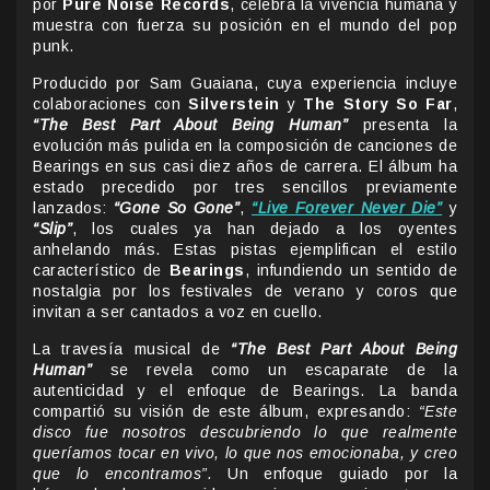
por
Pure Noise Records
, celebra la vivencia humana y
muestra con fuerza su posición en el mundo del pop
punk.
Producido por Sam Guaiana, cuya experiencia incluye
colaboraciones con
Silverstein
y
The Story So Far
,
“The Best Part About Being Human”
presenta la
evolución más pulida en la composición de canciones de
Bearings en sus casi diez años de carrera. El álbum ha
estado precedido por tres sencillos previamente
lanzados:
“Gone So Gone”
,
“Live Forever Never Die”
y
“Slip”
, los cuales ya han dejado a los oyentes
anhelando más. Estas pistas ejemplifican el estilo
característico de
Bearings
, infundiendo un sentido de
nostalgia por los festivales de verano y coros que
invitan a ser cantados a voz en cuello.
La travesía musical de
“The Best Part About Being
Human”
se revela como un escaparate de la
autenticidad y el enfoque de Bearings. La banda
compartió su visión de este álbum, expresando:
“Este
disco fue nosotros descubriendo lo que realmente
queríamos tocar en vivo, lo que nos emocionaba, y creo
que lo encontramos”.
Un enfoque guiado por la