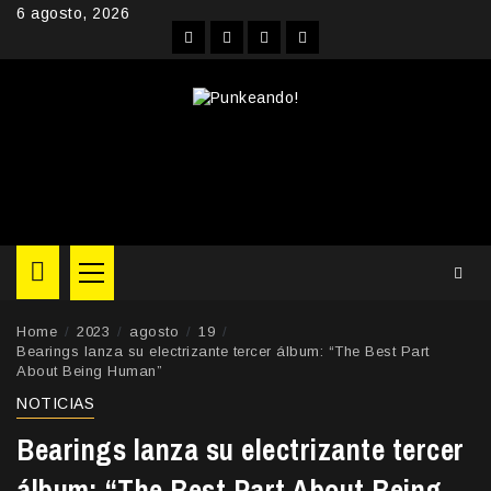
Skip
6 agosto, 2026
to
Facebook
Instagram
YouTube
Twitter
content
Primary
Menu
Home
2023
agosto
19
Bearings lanza su electrizante tercer álbum: “The Best Part
About Being Human”
NOTICIAS
Bearings lanza su electrizante tercer
álbum: “The Best Part About Being