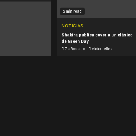
2 min read
NOTICIAS
Shakira publica cover a un clásico
de Green Day
7 años ago
victor tellez