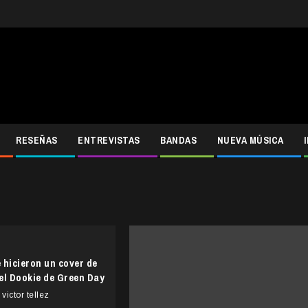
RESEÑAS
ENTREVISTAS
BANDAS
NUEVA MÚSICA
 hicieron un cover de
el Dookie de Green Day
victor tellez