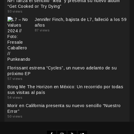
NFÏ lanza el sencillo “Ikea” y presenta su nuevo álbum
“Get Cooked or Try Dying”
93 views
Jennifer Finch, bajista de L7, falleció a los 59
años
87 views
Florissant estrena “Cycles”, un nuevo adelanto de su
próximo EP
57 views
Bring Me The Horizon en México: Un recorrido por todas
sus visitas al país
54 views
Morir en California presenta su nuevo sencillo “Nuestro
Error”
50 views