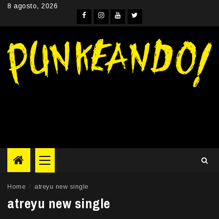
Skip
8 agosto, 2026
to
Facebook
Instagram
YouTube
Twitter
content
Primary
Menu
Home
atreyu new single
atreyu new single