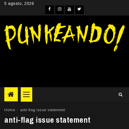
Skip
5 agosto, 2026
to
Facebook
Instagram
YouTube
Twitter
content
Primary
Menu
Home
anti-flag issue statement
anti-flag issue statement