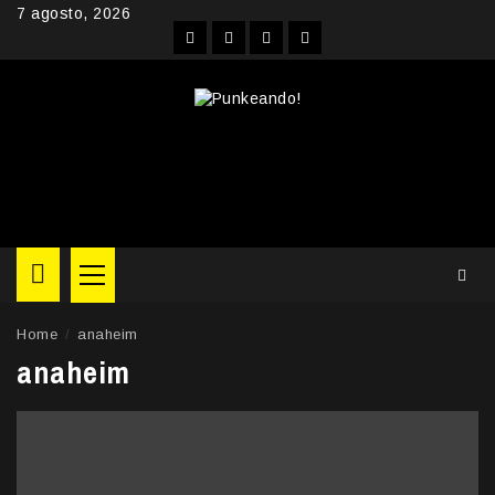
Skip
7 agosto, 2026
to
Facebook
Instagram
YouTube
Twitter
content
Primary
Menu
Home
anaheim
anaheim