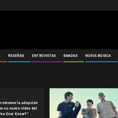
S
RESEÑAS
ENTREVISTAS
BANDAS
NUEVA MÚSICA
promueve la adopción
n su nuevo video del
 You Ever Know?”