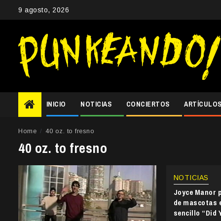
Skip
9 agosto, 2026
to
content
INICIO
NOTICIAS
CONCIERTOS
ARTÍCULO
Home
40 oz. to fresno
40 oz. to fresno
NOTICIAS
Joyce Manor 
de mascotas e
sencillo “Did