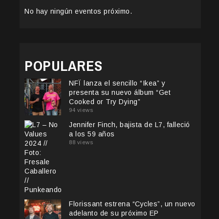
No hay ningún eventos próximo.
POPULARES
NFÏ lanza el sencillo “Ikea” y
presenta su nuevo álbum “Get
Cooked or Try Dying”
94 views
Jennifer Finch, bajista de L7, falleció
a los 59 años
88 views
Florissant estrena “Cycles”, un nuevo
adelanto de su próximo EP