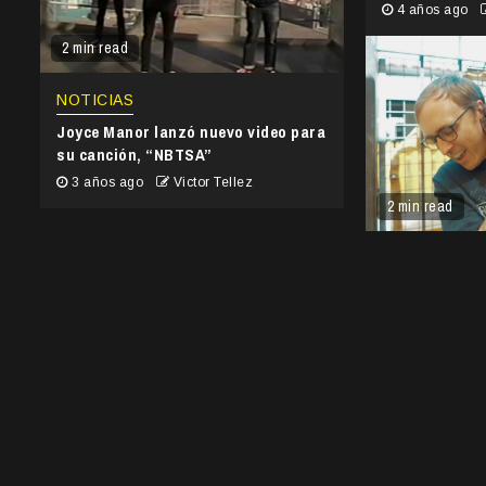
4 años ago
2 min read
NOTICIAS
Joyce Manor lanzó nuevo video para
su canción, “NBTSA”
3 años ago
Victor Tellez
2 min read