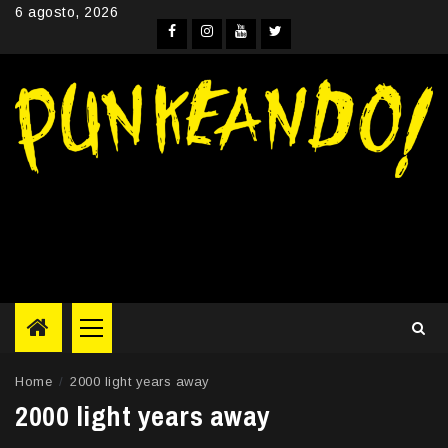
Skip
6 agosto, 2026
to
Facebook
Instagram
YouTube
Twitter
content
Primary
Menu
Home
2000 light years away
2000 light years away