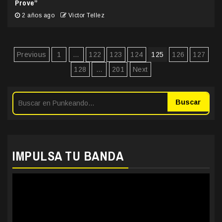
Prove”
2 años ago
Victor Tellez
Paginación
Previous
1
…
122
123
124
125
126
127
de
128
…
201
Next
entradas
Buscar
IMPULSA TU BANDA