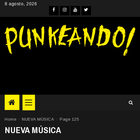
Skip
8 agosto, 2026
to
Facebook
Instagram
YouTube
Twitter
content
Primary
Menu
Home
NUEVA MÚSICA
Page 125
NUEVA MÚSICA