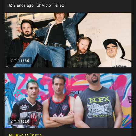
2 años ago
Victor Tellez
2 min read
2 min read
NUEVA MÚSICA