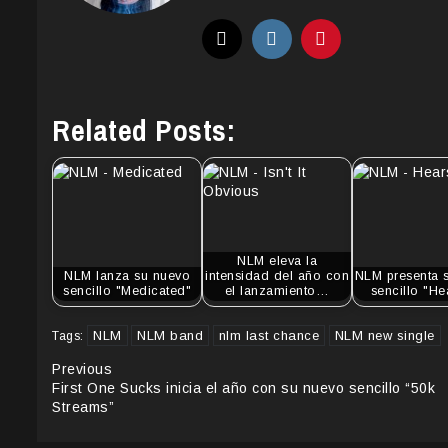
Related Posts:
NLM eleva la
NLM lanza su nuevo
intensidad del año con
NLM presenta 
sencillo "Medicated"
el lanzamiento…
sencillo "He
NLM
NLM band
nlm last chance
NLM new single
Tags:
Continue
Previous
First One Sucks inicia el año con su nuevo sencillo “50k
Reading
Streams”