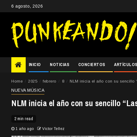
Skip
6 agosto, 2026
to
content
INICIO
NOTICIAS
CONCIERTOS
ARTÍCULO
Home
2025
febrero
8
NLM inicia el año con su sencillo
NUEVA MÚSICA
NLM inicia el año con su sencillo “L
2 min read
1 año ago
Victor Tellez