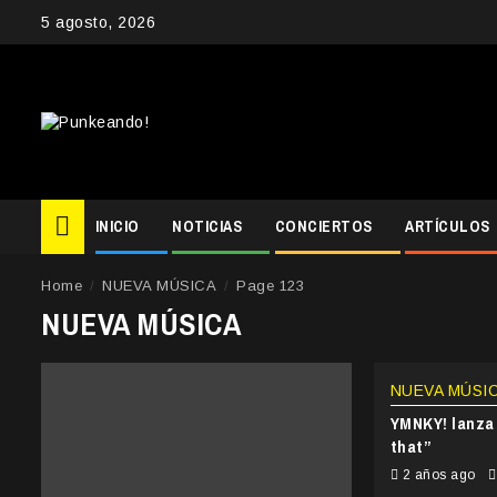
Skip
5 agosto, 2026
to
content
INICIO
NOTICIAS
CONCIERTOS
ARTÍCULOS
Home
NUEVA MÚSICA
Page 123
NUEVA MÚSICA
NUEVA MÚSI
YMNKY! lanza 
that”
2 años ago