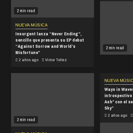
2 min read
NUEVA MÚSICA
Insurgent lanza “Never Ending”,
sencillo que presenta su EP debut
“Against Sorrow and World’s
2 min read
Misfortune”
2 años ago
Victor Tellez
NUEVA MÚSI
Ways in Waves
introspectivo
Ash” con el se
Sky”
2 años ago
2 min read