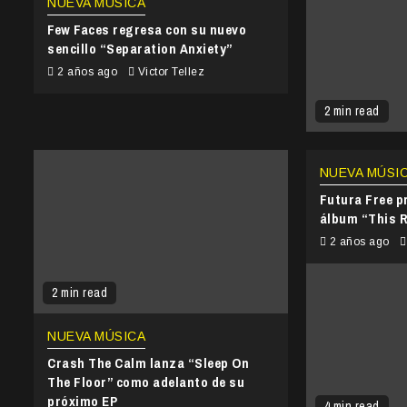
NUEVA MÚSICA
Few Faces regresa con su nuevo
sencillo “Separation Anxiety”
2 años ago
Victor Tellez
2 min read
NUEVA MÚSI
Futura Free p
álbum “This R
2 años ago
2 min read
NUEVA MÚSICA
Crash The Calm lanza “Sleep On
The Floor” como adelanto de su
próximo EP
4 min read