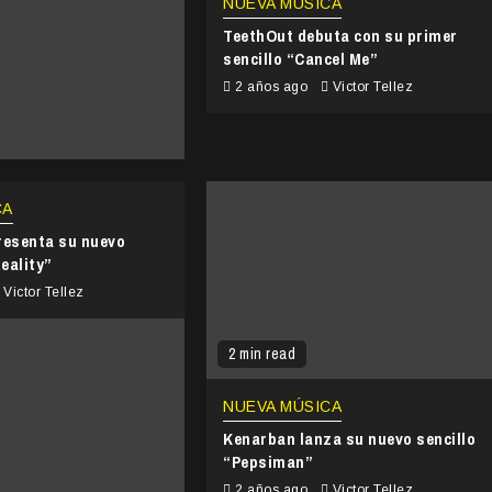
NUEVA MÚSICA
TeethOut debuta con su primer
sencillo “Cancel Me”
2 años ago
Victor Tellez
CA
resenta su nuevo
eality”
Victor Tellez
2 min read
NUEVA MÚSICA
Kenarban lanza su nuevo sencillo
“Pepsiman”
2 años ago
Victor Tellez