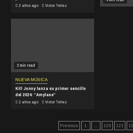
2 años ago
Victor Tellez
2 min read
NUEVA MÚSICA
Kill Jonny lanza su primer sencillo
del 2024: “Amylase”
2 años ago
Victor Tellez
Paginación
Previous
1
…
120
121
1