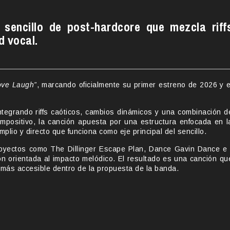
sencillo de post-hardcore que mezcla riff
d vocal.
ove Laugh”
, marcando oficialmente su primer estreno de 2026 y e
integrando riffs caóticos, cambios dinámicos y una combinación d
ompositivo, la canción apuesta por una estructura enfocada en l
lio y directo que funciona como eje principal del sencillo.
oyectos como The Dillinger Escape Plan, Dance Gavin Dance e 
n orientada al impacto melódico. El resultado es una canción qu
 más accesible dentro de la propuesta de la banda.