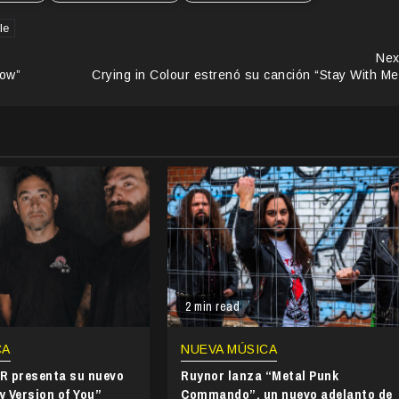
le
Nex
low”
Crying in Colour estrenó su canción “Stay With Me
2 min read
CA
NUEVA MÚSICA
 presenta su nuevo
Ruynor lanza “Metal Punk
y Version of You”
Commando”, un nuevo adelanto de