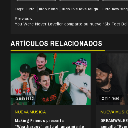
lüdo
lüdo band
lüdo live love laugh
lüdo new sing
Tags:
Continue
Previous
You Were Never Lovelier comparte su nuevo “Six Feet Be
Reading
ARTÍCULOS RELACIONADOS
2 min read
2 min read
NUEVA MÚSICA
NUEVA MÚSI
Making Friends presenta
DREAMWVLKER
“Weatherboy” junto al lanzamiento
sencillo “Ever