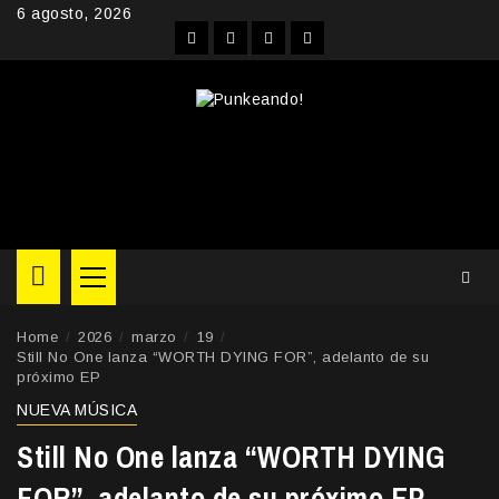
Skip
6 agosto, 2026
to
Facebook
Instagram
YouTube
Twitter
content
Primary
Menu
Home
2026
marzo
19
Still No One lanza “WORTH DYING FOR”, adelanto de su
próximo EP
NUEVA MÚSICA
Still No One lanza “WORTH DYING
FOR”, adelanto de su próximo EP