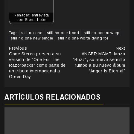
Renacer: entrevista
con Sierra León
still no one
still no one band
still no one new ep
Tags:
still no one new single
still no one worth dying for
Continue
Previous
Next
Gone Stereo presenta su
ANGER MGMT. lanza
Reading
versión de “One For The
“Buzz”, su nuevo sencillo
Razorbacks” como parte de
rumbo a su nuevo álbum
un tributo internacional a
“Anger Is Eternal”
Green Day
ARTÍCULOS RELACIONADOS