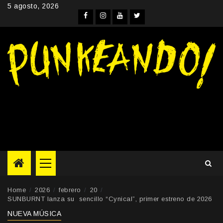
Skip
5 agosto, 2026
to
Facebook
Instagram
YouTube
Twitter
content
Primary
Menu
Home
2026
febrero
20
SUNBURNT lanza su sencillo “Cynical”, primer estreno de 2026
NUEVA MÚSICA