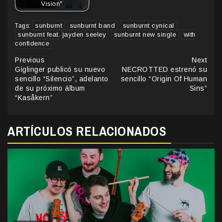
Vision"
sunburnt
sunburnt band
sunburnt cynical
Tags:
sunburnt feat. jayden seeley
sunburnt new single
with
confidence
Continue
Previous
Next
Giglinger publicó su nuevo
NECROTTED estrenó su
Reading
sencillo “Silencio”, adelanto
sencillo “Origin Of Human
de su próximo álbum
Sins”
“Kasåkern”
ARTÍCULOS RELACIONADOS