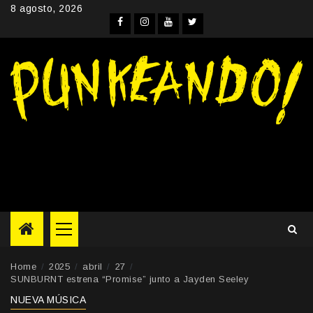
Skip
8 agosto, 2026
to
Facebook
Instagram
YouTube
Twitter
content
Primary
Menu
Home
2025
abril
27
SUNBURNT estrena “Promise” junto a Jayden Seeley
NUEVA MÚSICA