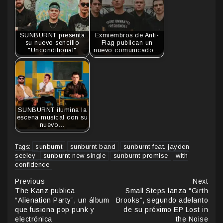
SUNBURNT presenta
Exmiembros de Anti-
su nuevo sencillo
Flag publican un
"Unconditional"
nuevo comunicado…
SUNBURNT ilumina la
escena musical con su
nuevo…
sunburnt
sunburnt band
sunburnt feat. jayden
Tags:
seeley
sunburnt new single
sunburnt promise
with
confidence
Continue
Previous
Next
The Kanz publica
Small Steps lanza “Girth
Reading
“Alienation Party”, un álbum
Brooks”, segundo adelanto
que fusiona pop punk y
de su próximo EP Lost in
electrónica
the Noise