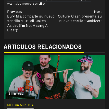
wannabe nuevo sencillo
Continue
Previous
Next
Bury Mia comparte su nuevo
Culture Clash presenta su
Reading
sencillo “But. All. Jokes.
nuevo sencillo “Sanitizer”
Aside. (I’m Not Having A
Blast)”
ARTÍCULOS RELACIONADOS
2 min read
NUEVA MÚSICA