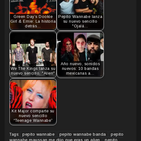
Green Day’s Dookie
Pepito Wannabe lanza
Girl & Ernie: La historia
su nuevo sencillo
detrás…
"Ojalá…
Año nuevo, sonidos
We The Kings lanza su
nuevos: 10 bandas
nuevo sencillo, "Alien"
mexicanas a…
Kit Major comparte su
nuevo sencillo
“Teenage Wannabe”
pepito wannabe
pepito wannabe banda
pepito
Tags:
wannabe maussan me dijo que eras un alien
pepito