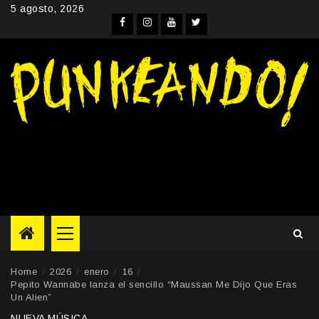
Skip
5 agosto, 2026
to
Facebook
Instagram
YouTube
Twitter
content
Primary
Menu
Home
2026
enero
16
Pepito Wannabe lanza el sencillo “Maussan Me Dijo Que Eras
Un Alien”
NUEVA MÚSICA