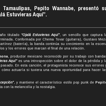
, Tamaulipas, Pepito Wannabe, presentó s
lá Estuvieras Aquí”.
año titulado
“Ojalá Estuvieras Aquí”
, un sencillo que captura l
terminada. Conformada por Chema Tovar (guitarra), Gustavo Mez
Martínez (batería), la banda continúa su crecimiento en la escen
os y los errores que marcan el final de una relación.
mona
, productor mexicano reconocido por su trabajo con banda
ieras Aquí”
es una introspección sobre el dolor de la pérdida y l
asado. En esta canción, el protagonista reconoce sus errores 
re cómo actuaría si tuviera una nueva oportunidad para hacer la
ecepción”
, y mantiene el característico estilo pop punk de
Pepit
ta con la melancolía y la nostalgia.