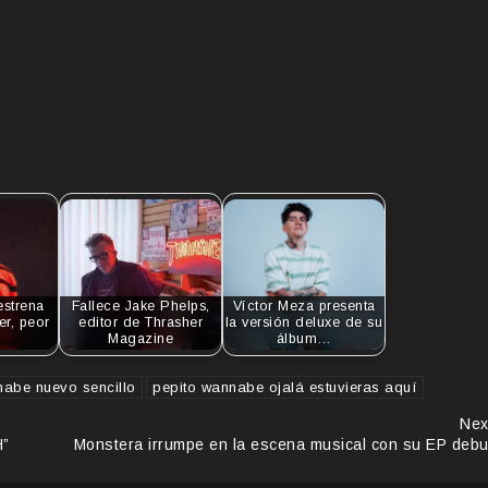
estrena
Fallece Jake Phelps,
Víctor Meza presenta
er, peor
editor de Thrasher
la versión deluxe de su
Magazine
álbum…
nabe nuevo sencillo
pepito wannabe ojalá estuvieras aquí
Nex
H”
Monstera irrumpe en la escena musical con su EP debu