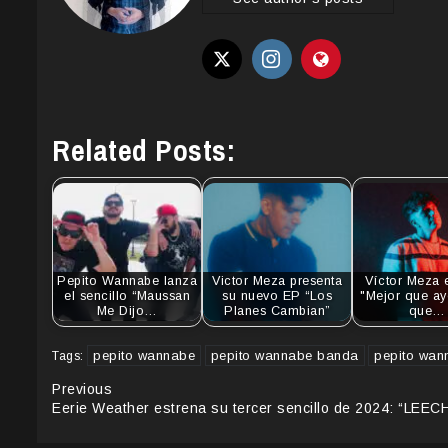
Related Posts:
Pepito Wannabe lanza
Victor Meza presenta
Víctor Meza 
el sencillo “Maussan
su nuevo EP “Los
"Mejor que ay
Me Dijo…
Planes Cambian”
que…
pepito wannabe
pepito wannabe banda
pepito wan
Tags:
Continue
Previous
Eerie Weather estrena su tercer sencillo de 2024: “LEEC
Reading