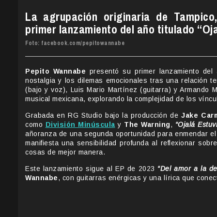
La agrupación originaria de Tampico
primer lanzamiento del año titulado “Oja
Foto: facebook.com/pepitowannabe
Pepito Wannabe
presentó su primer lanzamiento del 
nostalgia y los dilemas emocionales tras una relación 
(bajo y voz), Luis Mario Martínez (guitarra) y Armando 
musical mexicana, explorando la complejidad de los víncul
Grabada en RG Studio bajo la producción de
Jake Car
como
División Minúscula
y
The Warning
,
“Ojalá Estuv
añoranza de una segunda oportunidad para enmendar el p
manifiesta una sensibilidad profunda al reflexionar sob
cosas de mejor manera.
Este lanzamiento sigue al EP de 2023
“Del amor a la d
Wannabe
, con guitarras enérgicas y una lírica que conec