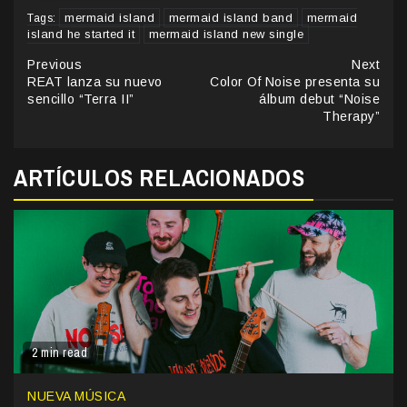
mermaid island
mermaid island band
mermaid
Tags:
island he started it
mermaid island new single
Continue
Previous
Next
REAT lanza su nuevo
Color Of Noise presenta su
Reading
sencillo “Terra II”
álbum debut “Noise
Therapy”
ARTÍCULOS RELACIONADOS
2 min read
NUEVA MÚSICA