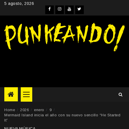
Skip
5 agosto, 2026
to
Facebook
Instagram
YouTube
Twitter
content
Primary
Menu
Home
2026
enero
9
Mermaid Island inicia el año con su nuevo sencillo “He Started
It”
NUEVA MÚSICA