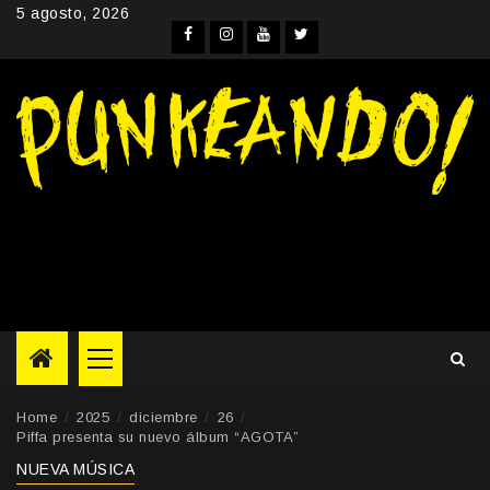
Skip
5 agosto, 2026
to
Facebook
Instagram
YouTube
Twitter
content
Primary
Menu
Home
2025
diciembre
26
Piffa presenta su nuevo álbum “AGOTA”
NUEVA MÚSICA