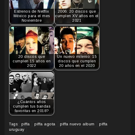
Estrenos de Netflix
2006: 20 discos que
México para el mes
cumplen XV años en el
Noviembre
2021
20 discos que
Un nuevo milenio: 15
cumplen 15 años en
discos que cumplen
2022
20 años en el 2020
¿Cuántos años
cumplen tus bandas
favoritas en 2018?
piffa
piffa agota
piffa nuevo album
piffa
Tags:
uruguay