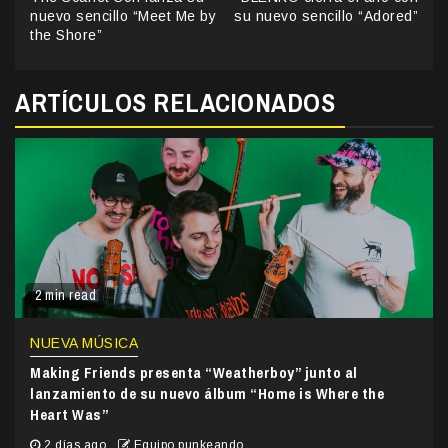
Reading
nuevo sencillo “Meet Me by
su nuevo sencillo “Adored”
the Shore”
ARTÍCULOS RELACIONADOS
2 min read
NUEVA MÚSICA
Making Friends presenta “Weatherboy” junto al
lanzamiento de su nuevo álbum “Home is Where the
Heart Was”
2 días ago
Equipo punkeando