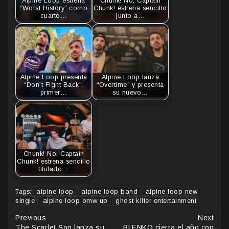
Alpine Loop estrena
Chunk! No, Captain
“Worst History” como
Chunk! estrena sencillo
cuarto…
junto a…
Alpine Loop presenta
Alpine Loop lanza
“Don’t Fight Back”,
“Overtime” y presenta
primer…
su nuevo…
Chunk! No, Captain
Chunk! estrena sencillo
titulado…
alpine loop
alpine loop band
alpine loop new
Tags:
single
alpine loop omw up
ghost killer entertainment
Continue
Previous
Next
The Scarlet Son lanza su
BLENKO cierra el año con