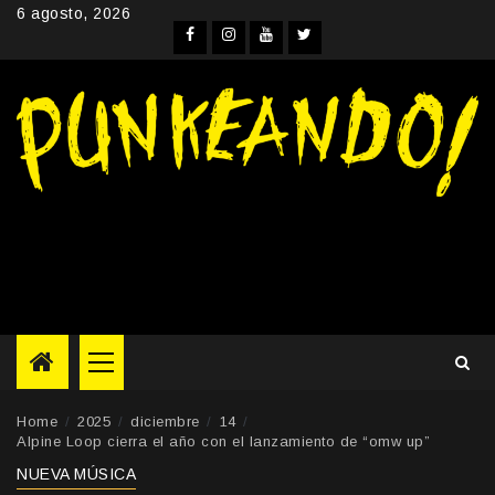
Skip
6 agosto, 2026
to
Facebook
Instagram
YouTube
Twitter
content
Primary
Menu
Home
2025
diciembre
14
Alpine Loop cierra el año con el lanzamiento de “omw up”
NUEVA MÚSICA