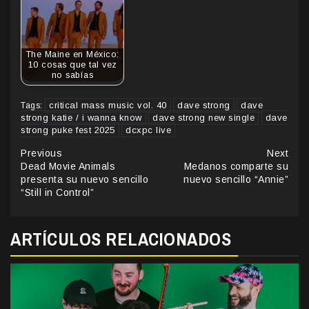
The Maine en México:
10 cosas que tal vez
no sabías
critical mass music vol. 40
dave strong
dave
Tags:
strong katie / i wanna know
dave strong new single
dave
strong puke fest 2025
dcxpc live
Continue
Previous
Next
Dead Movie Animals
Medanos comparte su
Reading
presenta su nuevo sencillo
nuevo sencillo “Annie”
“Still in Control”
ARTÍCULOS RELACIONADOS