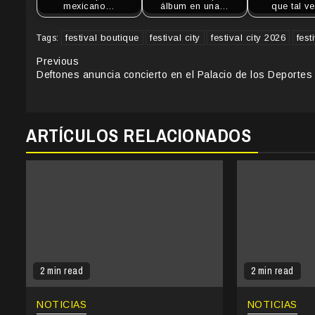
mexicano…
álbum en una…
que tal v
festival boutique
festival city
festival city 2026
fest
Tags:
Continue
Previous
Deftones anuncia concierto en el Palacio de los Deportes
Reading
ARTÍCULOS RELACIONADOS
2 min read
2 min read
NOTICIAS
NOTICIAS