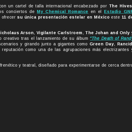
con un cartel de talla internacional encabezado por
The Hive
los conciertos de
My Chemical Romance
en el
Estadio GN
 ofrecer
su única presentación estelar en México
este
11 d
icholaus Arson
,
Vigilante Carlstroem
,
The Johan and Only
o creativo tras el lanzamiento de su álbum
“The Death of Rand
cenarios y girando junto a gigantes como
Green Day
,
Ranci
reputación como una de las agrupaciones más electrizantes 
frenético y teatral, diseñado para experimentarse de cerca dentr