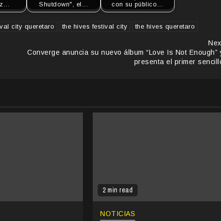
ez…
Shutdown", el…
con su público…
ival city queretaro
the hives festival city
the hives queretaro
Nex
Converge anuncia su nuevo álbum “Love Is Not Enough” 
presenta el primer sencill
2 min read
NOTICIAS