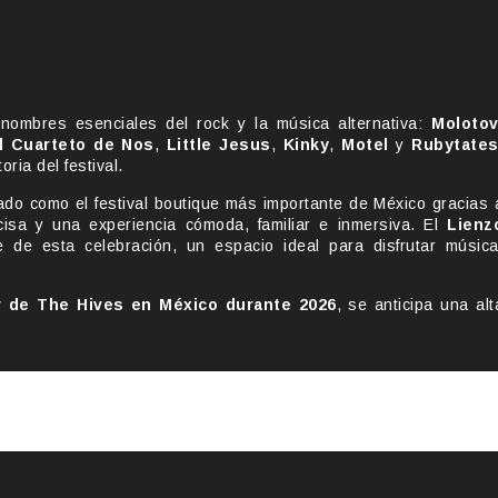
ombres esenciales del rock y la música alternativa:
Moloto
l Cuarteto de Nos
,
Little Jesus
,
Kinky
,
Motel
y
Rubytate
ria del festival.
do como el festival boutique más importante de México gracias 
cisa y una experiencia cómoda, familiar e inmersiva. El
Lienz
de esta celebración, un espacio ideal para disfrutar música
r de The Hives en México durante 2026
, se anticipa una alt