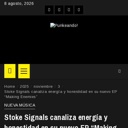
Skip
8 agosto, 2026
to
Facebook
Instagram
YouTube
Twitter
content
Primary
Menu
Home
2025
noviembre
3
Stoke Signals canaliza energía y honestidad en su nuevo EP
“Making Enemies”
NUEVA MÚSICA
Stoke Signals canaliza energía y
honestidad en su nuevo EP “Making