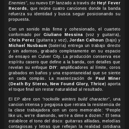
Enemies”
, su nuevo EP lanzado a través de
Hey! Fever
Records
, que reúne cuatro canciones donde la banda
refuerza su identidad y busca seguir posicionando su
propuesta.
Con un sonido más firme y cohesionado, el cuarteto
conformado por
Giuliano Messina
(voz y guitarra),
Chris Perez
(guitarra y voz),
Jordan Calhoun
(bajo) y
Michael Nusbaum
(batería) entrega un trabajo directo
y sin adornos, grabado completamente en su espacio
de ensayo en Culver City. La producción conserva ese
espíritu casero que define a la banda, con detalles que
revelan su enfoque
DIY
: amplificadores al límite, coros
grabados en baños y una espontaneidad que se siente
en cada compás. La masterización de
Paul Miner
(
Death By Stereo, New Found Glory, Thrice
) aporta
el toque final sin restar naturalidad al resultado.
El EP abre con
“rockville winters build character”
, una
cancion intensa y pegajosa que retrata la resistencia de
la clase trabajadora con un coro memorable: “People
like us, we’re diamonds, we’re a dime a dozen.” El tema
establece el tono del disco: guitarras afiladas, melodías
contagiosas y letras que reflejan la realidad cotidiana