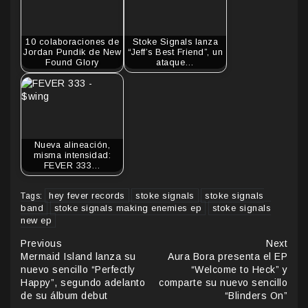
10 colaboraciones de
Stoke Signals lanza
Jordan Pundik de New
“Jeff’s Best Friend”, un
Found Glory
ataque…
Nueva alineación,
misma intensidad:
FEVER 333…
hey fever records
stoke signals
stoke signals
Tags:
band
stoke signals making enemies ep
stoke signals
new ep
Continue
Previous
Next
Mermaid Island lanza su
Aura Bora presenta el EP
Reading
nuevo sencillo “Perfectly
“Welcome to Heck” y
Happy”, segundo adelanto
comparte su nuevo sencillo
de su álbum debut
“Blinders On”