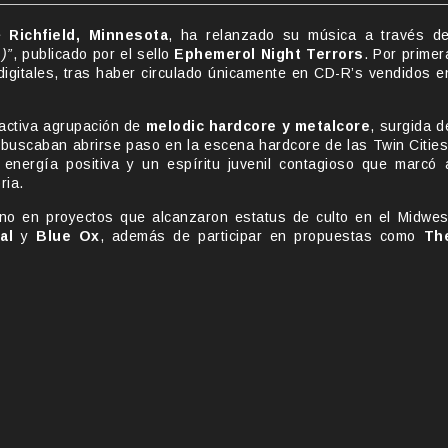
de
Richfield, Minnesota
, ha relanzado su música a través de
)”
, publicado por el sello
Ephemerol Night Terrors
. Por primer
 digitales, tras haber circulado únicamente en CD-R’s vendidos e
activa agrupación de
melodic hardcore y metalcore
, surgida d
 buscaban abrirse paso en la escena hardcore de las Twin Cities
 energía positiva y un espíritu juvenil contagioso que marcó 
ria.
ino en proyectos que alcanzaron estatus de culto en el Midwes
al
y
Blue Ox
, además de participar en propuestas como
Th