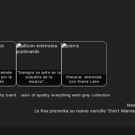
rremete
"Siempre se sufre en la
por la
industria de la
Renacer: entrevista
 de…
música":…
con Sierra León
thy band
rains of apathy everything went grey collection
Nex
Le Rox presenta su nuevo sencillo “Don’t Wanna