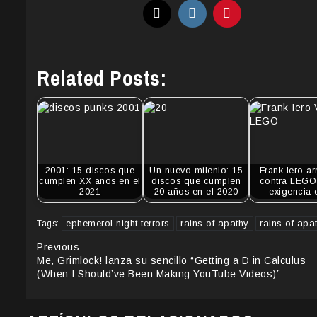
Related Posts:
2001: 15 discos que
Un nuevo milenio: 15
Frank Iero a
cumplen XX años en el
discos que cumplen
contra LEGO 
2021
20 años en el 2020
exigencia
ephemerol night terrors
rains of apathy
rains of apa
Tags:
Continue
Previous
Me, Grimlock! lanza su sencillo “Getting a D in Calculus
Reading
(When I Should’ve Been Making YouTube Videos)”