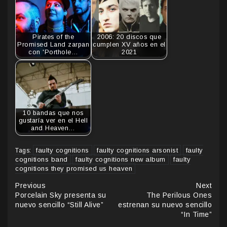
Pirates of the
2006: 20 discos que
Promised Land zarpan
cumplen XV años en el
con 'Porthole…
2021
10 bandas que nos
gustaría ver en el Hell
and Heaven…
faulty cognitions
faulty cognitions arsonist
faulty
Tags:
cognitions band
faulty cognitions new album
faulty
cognitions they promised us heaven
Continue
Previous
Next
Porcelain Sky presenta su
The Perilous Ones
Reading
nuevo sencillo “Still Alive”
estrenan su nuevo sencillo
“In Time”