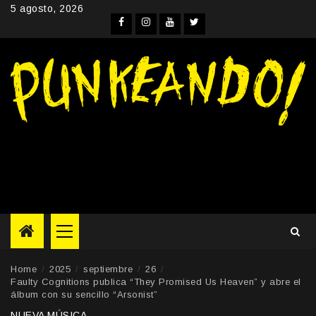
Skip
5 agosto, 2026
to
Facebook
Instagram
YouTube
Twitter
content
Primary
Menu
Home
2025
septiembre
26
Faulty Cognitions publica “They Promised Us Heaven” y abre el
álbum con su sencillo “Arsonist”
NUEVA MÚSICA