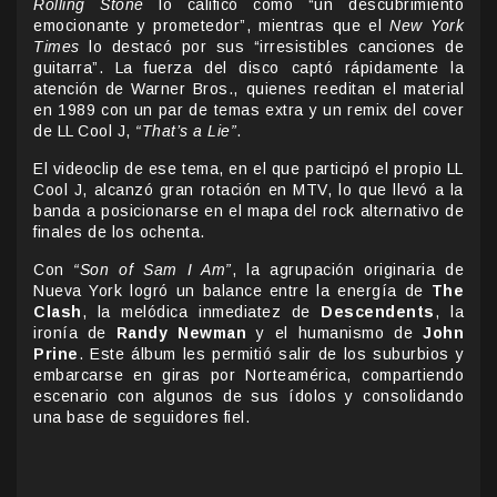
Rolling Stone
lo calificó como “un descubrimiento
emocionante y prometedor”, mientras que el
New York
Times
lo destacó por sus “irresistibles canciones de
guitarra”. La fuerza del disco captó rápidamente la
atención de Warner Bros., quienes reeditan el material
en 1989 con un par de temas extra y un remix del cover
de LL Cool J,
“That’s a Lie”
.
El videoclip de ese tema, en el que participó el propio LL
Cool J, alcanzó gran rotación en MTV, lo que llevó a la
banda a posicionarse en el mapa del rock alternativo de
finales de los ochenta.
Con
“Son of Sam I Am”
, la agrupación originaria de
Nueva York logró un balance entre la energía de
The
Clash
, la melódica inmediatez de
Descendents
, la
ironía de
Randy Newman
y el humanismo de
John
Prine
. Este álbum les permitió salir de los suburbios y
embarcarse en giras por Norteamérica, compartiendo
escenario con algunos de sus ídolos y consolidando
una base de seguidores fiel.