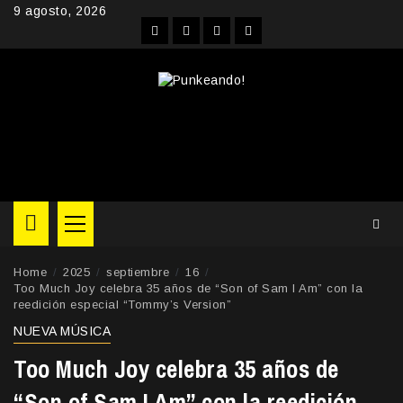
Skip
9 agosto, 2026
to
Facebook
Instagram
YouTube
Twitter
content
Primary
Menu
Home
2025
septiembre
16
Too Much Joy celebra 35 años de “Son of Sam I Am” con la
reedición especial “Tommy’s Version”
NUEVA MÚSICA
Too Much Joy celebra 35 años de
“Son of Sam I Am” con la reedición