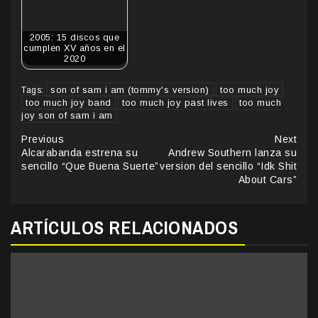
2005: 15 discos que
cumplen XV años en el
2020
son of sam i am (tommy's version)
too much joy
Tags:
too much joy band
too much joy past lives
too much
joy son of sam i am
Continue
Previous
Next
Alcarabanda estrena su
Andrew Southern lanza su
Reading
sencillo “Que Buena Suerte”
version del sencillo “Idk Shit
About Cars”
ARTÍCULOS RELACIONADOS