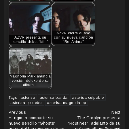
AZVR cierra el año
AZVR presenta su
con su nueva canción
sencillo debut “bfn.”
"Re: Anima"
Magnolia Park anuncia
versión deluxe de su
álbum…
asterisa
asterisa banda
asterisa culpable
Tags:
asterisa ep debut
asterisa magnolia ep
Continue
Previous
Next
H_ngm_n comparte su
The Carolyn presenta
Reading
nuevo sencillo “Ghosts”
“Routines”, adelanto de su
antes del lanzamiento de su
próximo álbum Pyramid