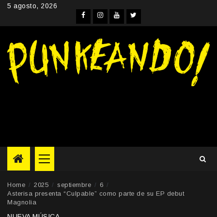
Skip
5 agosto, 2026
to
Facebook
Instagram
YouTube
Twitter
content
Primary
Menu
Home
2025
septiembre
6
Asterisa presenta “Culpable” como parte de su EP debut
Magnolia
NUEVA MÚSICA