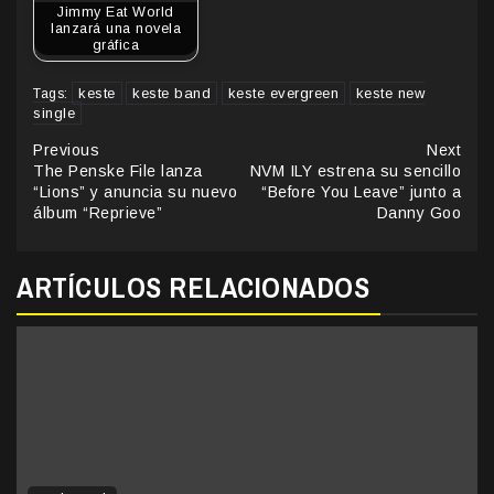
Jimmy Eat World
lanzará una novela
gráfica
keste
keste band
keste evergreen
keste new
Tags:
single
Continue
Previous
Next
The Penske File lanza
NVM ILY estrena su sencillo
Reading
“Lions” y anuncia su nuevo
“Before You Leave” junto a
álbum “Reprieve”
Danny Goo
ARTÍCULOS RELACIONADOS