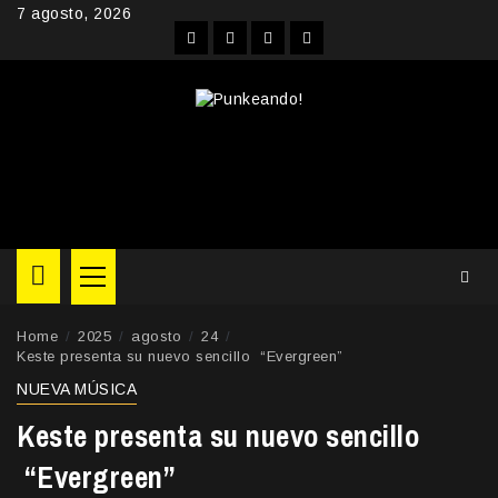
Skip
7 agosto, 2026
to
Facebook
Instagram
YouTube
Twitter
content
Primary
Menu
Home
2025
agosto
24
Keste presenta su nuevo sencillo “Evergreen”
NUEVA MÚSICA
Keste presenta su nuevo sencillo
“Evergreen”