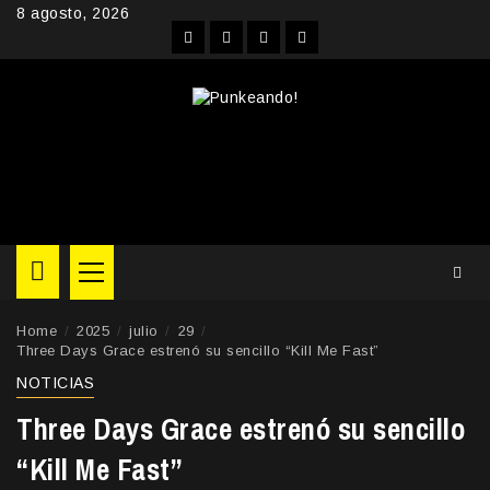
Skip
8 agosto, 2026
to
Facebook
Instagram
YouTube
Twitter
content
Primary
Menu
Home
2025
julio
29
Three Days Grace estrenó su sencillo “Kill Me Fast”
NOTICIAS
Three Days Grace estrenó su sencillo
“Kill Me Fast”