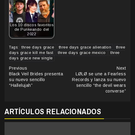
Los 10 discos favoritos
de Punkeando del
2022
three days grace
three days grace alienation
three
Tags:
days grace kill me fast
three days grace mexico
three
days grace new single
Continue
Previous
Next
Black Veil Brides presenta
LØLØ se une a Fearless
Reading
su nuevo sencillo
Records y lanza su nuevo
“Hallelujah”
sencillo “the devil wears
converse”
ARTÍCULOS RELACIONADOS