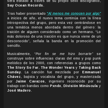
será editado a través de su propio sello discográfico,
Say Ocean Records
.
Tras haber presentado
“Al menos me conocen por algo”
a inicios de año, el nuevo tema continúa con la línea
introspectiva del grupo, pero esta vez centrándose en
una temática menos abordada dentro del género: la
traición de alguien considerado como un hermano. “Lo
más doloroso de una traición es que nunca viene de un
desconocido”, señala la banda en la promoción del
sencillo.
Musicalmente,
“Por fin se me hizo borrarte”
se
construye sobre influencias claras del emo y pop punk
melódico de los 2000, con referencias a grupos como
The Story So Far
,
The Wonder Years
y
Taking Back
Sunday
. La canción fue mezclada por
Emmanuel
Chávez
, bajista y vocalista del grupo, y masterizada
por
Jaime Cavazos
, ingeniero reconocido por su
trabajo con bandas como
Pxndx
,
División Minúscula
y
José Madero
.