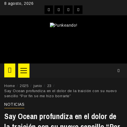
Skip
8 agosto, 2026
to
Facebook
Instagram
YouTube
Twitter
content
Primary
Menu
Home
2025
junio
23
Say Ocean profundiza en el dolor de la traición con su nuevo
sencillo “Por fin se me hizo borrarte”
NOTICIAS
Say Ocean profundiza en el dolor de
la traición con su nuevo sencillo “Por