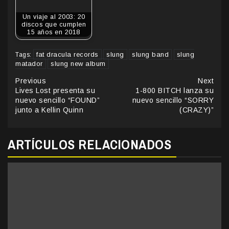
Un viaje al 2003: 20
discos que cumplen
15 años en 2018
fat dracula records
slung
slung band
slung
Tags:
matador
slung new album
Continue
Previous
Next
Lives Lost presenta su
1-800 BITCH lanza su
Reading
nuevo sencillo “FOUND”
nuevo sencillo “SORRY
junto a Kellin Quinn
(CRAZY)”
ARTÍCULOS RELACIONADOS