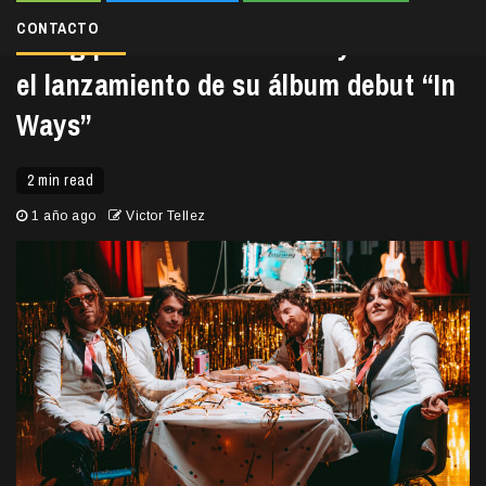
CONTACTO
Slung presenta “Matador” y celebra
el lanzamiento de su álbum debut “In
Ways”
2 min read
1 año ago
Victor Tellez