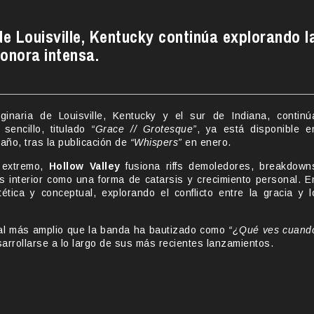
e Louisville, Kentucky continúa explorando l
onora intensa.
ginaria de Louisville, Kentucky y el sur de Indiana, continú
encillo, titulado
“Grace // Grotesque”
, ya está disponible e
año, tras la publicación de
“Whispers”
en enero.
 extremo,
Hollow Valley
fusiona riffs demoledores, breakdown
os interior como una forma de catarsis y crecimiento personal. E
tica y conceptual, explorando el conflicto entre la gracia y l
ual más amplio que la banda ha bautizado como
“¿Qué ves cuand
sarrollarse a lo largo de sus más recientes lanzamientos.