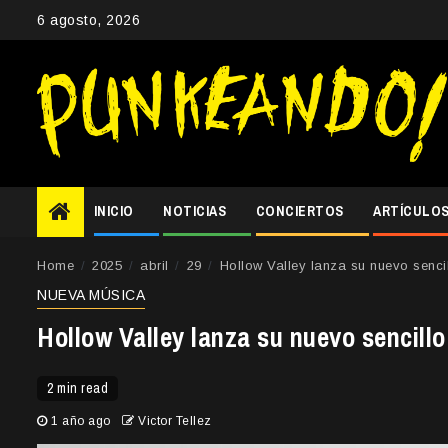
Skip
6 agosto, 2026
to
content
INICIO
NOTICIAS
CONCIERTOS
ARTÍCULO
Home
2025
abril
29
Hollow Valley lanza su nuevo senci
NUEVA MÚSICA
Hollow Valley lanza su nuevo sencillo
2 min read
1 año ago
Victor Tellez