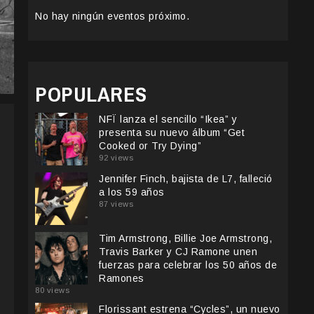
No hay ningún eventos próximo.
POPULARES
NFÏ lanza el sencillo “Ikea” y
presenta su nuevo álbum “Get
Cooked or Try Dying”
92 views
Jennifer Finch, bajista de L7, falleció
a los 59 años
87 views
Tim Armstrong, Billie Joe Armstrong,
Travis Barker y CJ Ramone unen
fuerzas para celebrar los 50 años de
Ramones
80 views
Florissant estrena “Cycles”, un nuevo