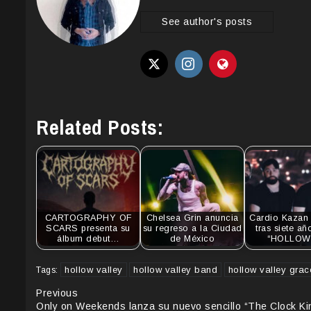
See author's posts
Related Posts:
CARTOGRAPHY OF
Chelsea Grin anuncia
Cardio Kazan 
SCARS presenta su
su regreso a la Ciudad
tras siete a
álbum debut…
de México
“HOLLOW
hollow valley
hollow valley band
hollow valley grac
Tags:
Continue
Previous
Only on Weekends lanza su nuevo sencillo “The Clock Ki