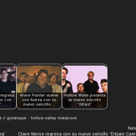
regresa
Wave Painter vuelve
Hollow Wake presenta
ños con
con fuerza con su
su nuevo sencillo
”,…
nuevo sencillo…
“Afraid”
e // grotesque
hollow valley metalcore
Nex
ng”
Clave Morse regresa con su nuevo sencillo “Déjate Caer