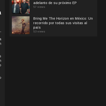
adelanto de su próximo EP
57 views
a
Bring Me The Horizon en México: Un
recorrido por todas sus visitas al
país
53 views
a
n
s
n
o
o