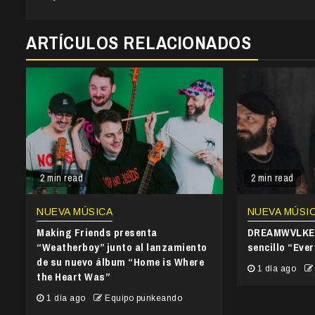
Reading
ARTÍCULOS RELACIONADOS
2 min read
2 min read
NUEVA MÚSICA
NUEVA MÚSI
Making Friends presenta
DREAMWVLKER
“Weatherboy” junto al lanzamiento
sencillo “Ever
de su nuevo álbum “Home is Where
1 día ago
the Heart Was”
1 día ago
Equipo punkeando