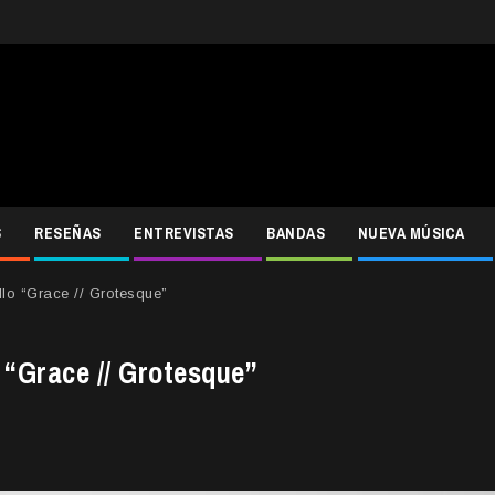
S
RESEÑAS
ENTREVISTAS
BANDAS
NUEVA MÚSICA
llo “Grace // Grotesque”
 “Grace // Grotesque”