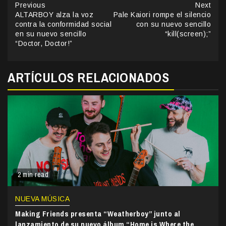
Continue
Previous
Next
ALTARBOY alza la voz
Pale Kaiori rompe el silencio
Reading
contra la conformidad social
con su nuevo sencillo
en su nuevo sencillo
“kill(screen);”
“Doctor, Doctor!”
ARTÍCULOS RELACIONADOS
2 min read
NUEVA MÚSICA
Making Friends presenta “Weatherboy” junto al
lanzamiento de su nuevo álbum “Home is Where the