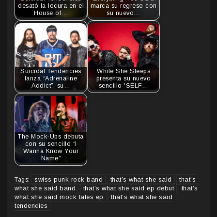
desató la locura en el
marca su regreso con
House of…
su nuevo…
Suicidal Tendencies
While She Sleeps
lanza “Adrenaline
presenta su nuevo
Addict”, su…
sencillo 'SELF…
The Mock-Ups debuta
con su sencillo “I
Wanna Know Your
Name”
swiss punk rock band
that’s what she said
that’s
Tags:
what she said band
that’s what she said ep debut
that’s
what she said mock tales ep
that’s what she said
tendencies