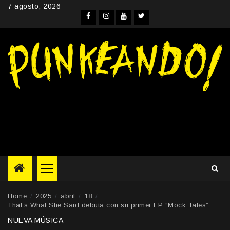
Skip
7 agosto, 2026
to
Facebook
Instagram
YouTube
Twitter
content
Primary
Menu
Home
2025
abril
18
That’s What She Said debuta con su primer EP “Mock Tales”
NUEVA MÚSICA