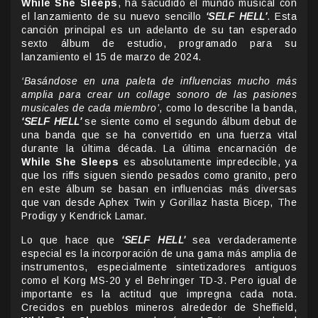
While She Sleeps
, ha sacudido el mundo musical con
el lanzamiento de su nuevo sencillo
‘SELF HELL’
. Esta
canción principal es un adelanto de su tan esperado
sexto álbum de estudio, programado para su
lanzamiento el 15 de marzo de 2024.
‘Basándose en una paleta de influencias mucho más
amplia para crear un collage sonoro de las pasiones
musicales de cada miembro’
, como lo describe la banda,
‘SELF HELL’
se siente como el segundo álbum debut de
una banda que se ha convertido en una fuerza vital
durante la última década. La última encarnación de
While She Sleeps
es absolutamente impredecible, ya
que los riffs siguen siendo pesados como granito, pero
en este álbum se basan en influencias más diversas
que van desde Aphex Twin y Gorillaz hasta Bicep, The
Prodigy y Kendrick Lamar.
Lo que hace que
‘SELF HELL’
sea verdaderamente
especial es la incorporación de una gama más amplia de
instrumentos, especialmente sintetizadores antiguos
como el Korg MS-20 y el Behringer TD-3. Pero igual de
importante es la actitud que impregna cada nota.
Crecidos en pueblos mineros alrededor de Sheffield,