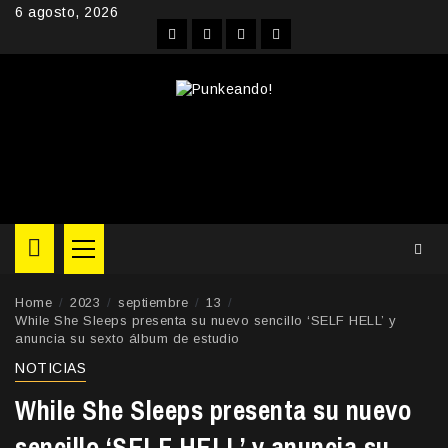
Skip
6 agosto, 2026
to
Facebook
Instagram
YouTube
Twitter
content
Primary
Menu
Home
2023
septiembre
13
While She Sleeps presenta su nuevo sencillo ‘SELF HELL’ y
anuncia su sexto álbum de estudio
NOTICIAS
While She Sleeps presenta su nuevo
sencillo ‘SELF HELL’ y anuncia su