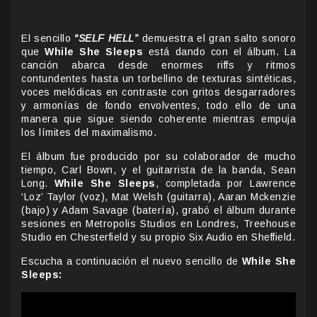
El sencillo
“SELF HELL”
demuestra el gran salto sonoro
que
While She Sleeps
está dando con el álbum. La
canción abarca desde enormes riffs y ritmos
contundentes hasta un torbellino de texturas sintéticas,
voces melódicas en contraste con gritos desgarradores
y armonías de fondo envolventes, todo ello de una
manera que sigue siendo coherente mientras empuja
los límites del maximalismo.
El álbum fue producido por su colaborador de mucho
tiempo, Carl Bown, y el guitarrista de la banda, Sean
Long.
While She Sleeps
, completada por Lawrence
‘Loz’ Taylor (voz), Mat Welsh (guitarra), Aaran Mckenzie
(bajo) y Adam Savage (batería), grabó el álbum durante
sesiones en Metropolis Studios en Londres, Treehouse
Studio en Chesterfield y su propio Six Audio en Sheffield.
Escucha a continuación el nuevo sencillo de
While She
Sleeps: