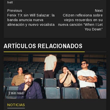
hell
Continue
Previous
Next
Fenix TX sin Will Salazar: la
Citizen reflexiona sobre
Reading
banda anuncia nueva
viejos recuerdos en su
alineación y nuevo vocalista
nueva canción “When I Let
You Down”
ARTÍCULOS RELACIONADOS
2 min read
NOTICIAS