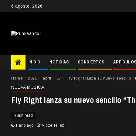
Skip
6 agosto, 2026
to
content
INICIO
NOTICIAS
CONCIERTOS
ARTÍCULO
Home
2025
abril
17
Fly Right lanza su nuevo sencillo “
NUEVA MÚSICA
Fly Right lanza su nuevo sencillo “Th
2 min read
1 año ago
Victor Tellez