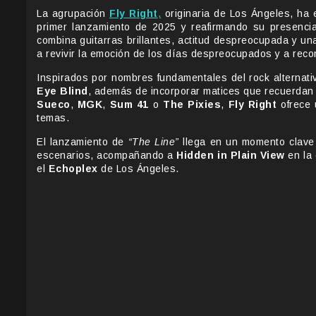
La agrupación
Fly Right
,
originaria de Los Ángeles, ha 
primer lanzamiento de 2025 y reafirmando su presenci
combina guitarras brillantes, actitud despreocupada y u
a revivir la emoción de los días despreocupados y a recon
Inspirados por nombres fundamentales del rock alternat
Eye Blind
, además de incorporar matices que recuerda
Sueco
,
MGK
,
Sum 41
o
The Pixies
,
Fly Right
ofrece 
temas.
El lanzamiento de
“The Line”
llega en un momento clave 
escenarios, acompañando a
Hidden in Plain View
en la 
el
Echoplex
de Los Ángeles.