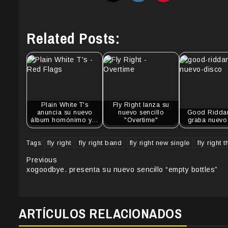
Related Posts:
Plain White T's
Fly Right lanza su
anuncia su nuevo
nuevo sencillo
Good Ridda
álbum homónimo y…
"Overtime"
graba nuevo
fly right
fly right band
fly right new single
fly right t
Tags:
Continue
Previous
xogoodbye. presenta su nuevo sencillo “empty bottles”
Reading
ARTÍCULOS RELACIONADOS