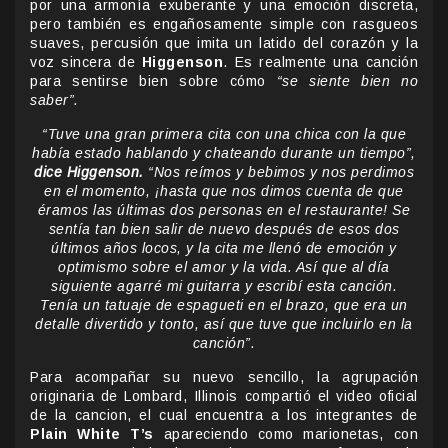
por una armonía exuberante y una emoción discreta,
pero también es engañosamente simple con rasgueos
suaves, percusión que imita un latido del corazón y la
voz sincera de
Higgenson
. Es realmente una canción
para sentirse bien sobre cómo
“se siente bien no
saber”.
“Tuve una gran primera cita con una chica con la que
había estado hablando y chateando durante un tiempo”,
dice Higgenson.
“Nos reímos y bebimos y nos perdimos
en el momento, ¡hasta que nos dimos cuenta de que
éramos las últimas dos personas en el restaurante! Se
sentía tan bien salir de nuevo después de esos dos
últimos años locos, y la cita me llenó de emoción y
optimismo sobre el amor y la vida. Así que al día
siguiente agarré mi guitarra y escribí esta canción.
Tenía un tatuaje de espagueti en el brazo, que era un
detalle divertido y tonto, así que tuve que incluirlo en la
canción”.
Para acompañar su nuevo sencillo, la agrupación
originaria de Lombard, Illinois compartió el video oficial
de la cancion, el cual encuentra a los integrantes de
Plain White T’s
apareciendo como marionetas, con