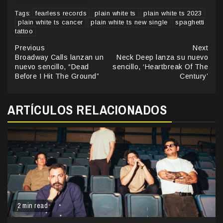
fearless records
plain white ts
plain white ts 2023
Tags:
plain white ts cancer
plain white ts new single
spaghetti
tattoo
Continue
Previous
Next
Broadway Calls lanzan un
Neck Deep lanza su nuevo
Reading
nuevo sencillo, “Dead
sencillo, ‘Heartbreak Of The
Before I Hit The Ground”
Century’
ARTÍCULOS RELACIONADOS
2 min read