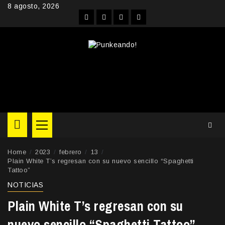
Skip
8 agosto, 2026
to
Facebook
Instagram
YouTube
Twitter
content
Primary
Menu
Home
2023
febrero
13
Plain White T’s regresan con su nuevo sencillo “Spaghetti
Tattoo”
NOTICIAS
Plain White T’s regresan con su
nuevo sencillo “Spaghetti Tattoo”