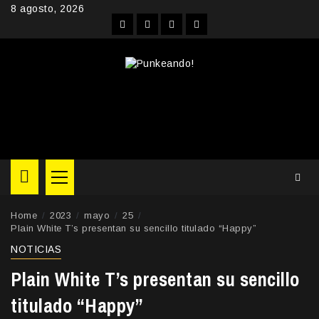
Skip
8 agosto, 2026
to
Facebook
Instagram
YouTube
Twitter
content
Primary
Menu
Home
2023
mayo
25
Plain White T’s presentan su sencillo titulado “Happy”
NOTICIAS
Plain White T’s presentan su sencillo
titulado “Happy”