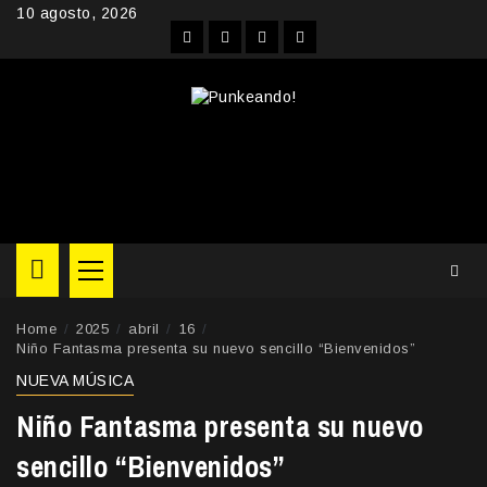
Skip
10 agosto, 2026
to
Facebook
Instagram
YouTube
Twitter
content
Primary
Menu
Home
2025
abril
16
Niño Fantasma presenta su nuevo sencillo “Bienvenidos”
NUEVA MÚSICA
Niño Fantasma presenta su nuevo
sencillo “Bienvenidos”