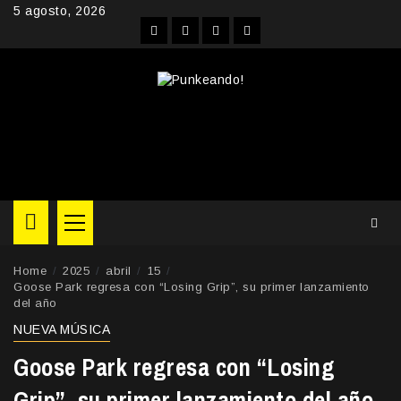
Skip
5 agosto, 2026
to
Facebook
Instagram
YouTube
Twitter
content
Primary
Menu
Home
2025
abril
15
Goose Park regresa con “Losing Grip”, su primer lanzamiento
del año
NUEVA MÚSICA
Goose Park regresa con “Losing
Grip”, su primer lanzamiento del año