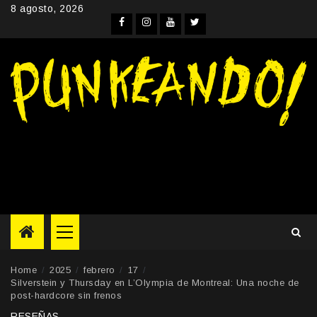
Skip
8 agosto, 2026
to
Facebook
Instagram
YouTube
Twitter
content
Primary
Menu
Home
2025
febrero
17
Silverstein y Thursday en L’Olympia de Montreal: Una noche de
post-hardcore sin frenos
RESEÑAS