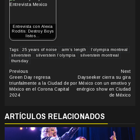
Entrevista con Alexia
Roditis: Destroy Boys
listos…
25 years of noise
arm’s length
l’olympia montreal
Tags:
silverstein
silverstein l’olympia
silverstein montreal
thursday
Continue
Previous
Next
Green Day regresa
Dayseeker cierra su gira
Reading
triunfalmente a la Ciudad de
por México con un emotivo y
México en el Corona Capital
enérgico show en Ciudad
2024
de México
ARTÍCULOS RELACIONADOS