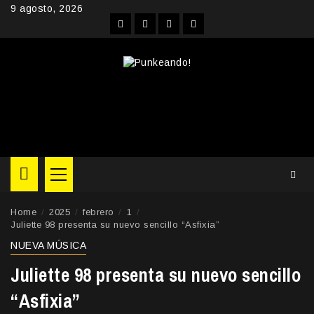
Skip
9 agosto, 2026
to
Facebook
Instagram
YouTube
Twitter
content
Primary
Menu
Home
2025
febrero
1
Juliette 98 presenta su nuevo sencillo “Asfixia”
NUEVA MÚSICA
Juliette 98 presenta su nuevo sencillo
“Asfixia”