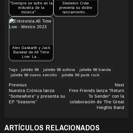
"Siempre se sufre en la
Skeleton Crew
industria de la
presenta su doble
música":…
lanzamiento…
Alex Gaskarth y Jack
Barakat de All Time
Low: La…
juliette 98
juliette 98 asfixia
juliette 98 banda
Tags:
juliette 98 nuevo sencillo
juliette 98 punk rock
Continue
Previous
Next
Nuestra Crónica lanza
Free Friends lanza “Return
Reading
“Somewhere” y presenta su
To Sender” con la
EP “Seasons”
colaboración de The Great
Heights Band
ARTÍCULOS RELACIONADOS