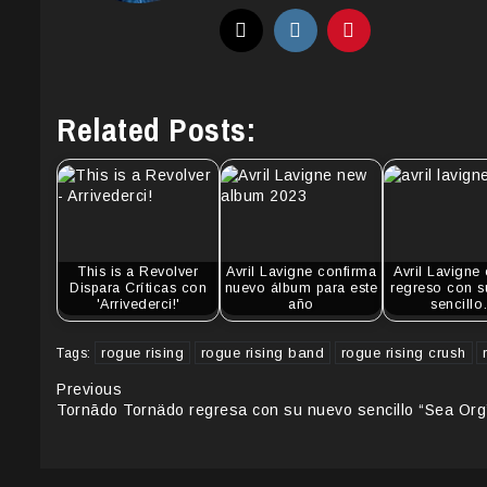
Related Posts:
This is a Revolver
Avril Lavigne confirma
Avril Lavigne
Dispara Críticas con
nuevo álbum para este
regreso con s
'Arrivederci!'
año
sencill
rogue rising
rogue rising band
rogue rising crush
Tags:
Continue
Previous
Tornādo Tornädo regresa con su nuevo sencillo “Sea Org
Reading