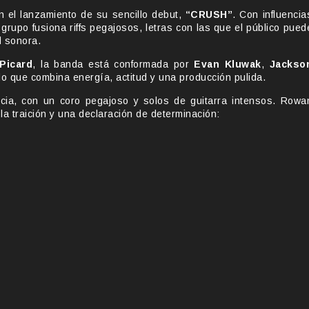
n el lanzamiento de su sencillo debut,
“CRUSH”
. Con influencia
l grupo fusiona riffs pegajosos, letras con las que el público pued
d sonora.
Picard
, la banda está conformada por
Evan Kluwak
,
Jackso
do que combina energía, actitud y una producción pulida.
ncia, con un coro pegajoso y solos de guitarra intensos. Rowa
a traición y una declaración de determinación: